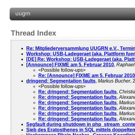
uugrn
Thread Index
Re: Mitgliederversammlung UUGRN e.V., Termi
Workshop: USB-Ladegeraet (aka. Plattform fuer
[DE] Re: Workshop: USB-Ladegeraet (aka. Platt
[Announce] FIXME am 5. Februar 2010
,
Raphael
<Possible follow-ups>
Re: [Announce] FIXME am 5. Februar 2010
dringend: Segmentation faults
,
Markus Bucher
, 
<Possible follow-ups>
Re: dringend: Segmentation faults
,
Christi
Re: dringend: Segmentation faults
,
Alexand
Re: dringend: Segmentation faults
,
Markus
Re: dringend: Segmentation faults
,
Alexand
Re: dringend: Segmentation faults
,
Markus
Re: dringend: Segmentation faults
,
Alexand
Segfault during shutdown in php_stream_contex
Sieb des Eratosthenes in SQL mittels doppelte