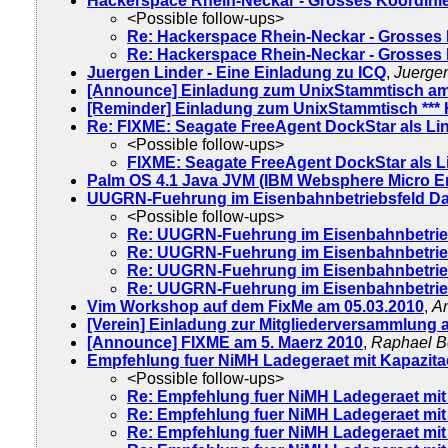
Hackerspace Rhein-Neckar - Grosses Koordinier
<Possible follow-ups>
Re: Hackerspace Rhein-Neckar - Grosses K
Re: Hackerspace Rhein-Neckar - Grosses K
Juergen Linder - Eine Einladung zu ICQ
,
Juergen
[Announce] Einladung zum UnixStammtisch am
[Reminder] Einladung zum UnixStammtisch ***
Re: FIXME: Seagate FreeAgent DockStar als Li
<Possible follow-ups>
FIXME: Seagate FreeAgent DockStar als L
Palm OS 4.1 Java JVM (IBM Websphere Micro 
UUGRN-Fuehrung im Eisenbahnbetriebsfeld Da
<Possible follow-ups>
Re: UUGRN-Fuehrung im Eisenbahnbetrie
Re: UUGRN-Fuehrung im Eisenbahnbetrie
Re: UUGRN-Fuehrung im Eisenbahnbetrie
Re: UUGRN-Fuehrung im Eisenbahnbetrie
Vim Workshop auf dem FixMe am 05.03.2010
,
An
[Verein] Einladung zur Mitgliederversammlung a
[Announce] FIXME am 5. Maerz 2010
,
Raphael B
Empfehlung fuer NiMH Ladegeraet mit Kapazitae
<Possible follow-ups>
Re: Empfehlung fuer NiMH Ladegeraet mit 
Re: Empfehlung fuer NiMH Ladegeraet mit 
Re: Empfehlung fuer NiMH Ladegeraet mit 