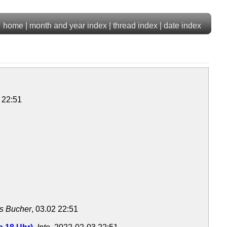
home
|
month and year index
|
thread index
|
date index
2 22:51
s Bucher
, 03.02 22:51